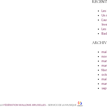
RECENT
Les
Un 
L’a
Inv
Les 
Bac
ARCHIV
mai
nov
mar
mar
fév
oct
mai
mar
sep
 LA
FÉDÉRATION WALLONIE-BRUXELLES
– SERVICE DE LA MUSIQUE
.