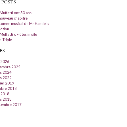
 POSTS
 Muffatti ont 30 ans
nouveau chapitre
utomne musical de Mr Handel’s
ention
Muffatti x Flûtes in situ
h Triple
ES
 2026
embre 2025
s 2024
s 2022
rier 2019
obre 2018
 2018
s 2018
tembre 2017