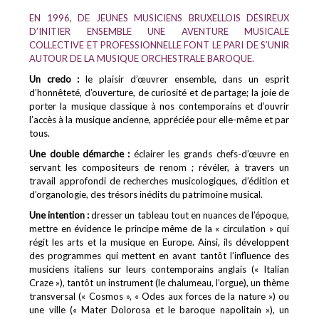
EN 1996, DE JEUNES MUSICIENS BRUXELLOIS DÉSIREUX
D’INITIER ENSEMBLE UNE AVENTURE MUSICALE
COLLECTIVE ET PROFESSIONNELLE FONT LE PARI DE S’UNIR
AUTOUR DE LA MUSIQUE ORCHESTRALE BAROQUE.
Un credo :
le plaisir d’œuvrer ensemble, dans un esprit
d’honnêteté, d’ouverture, de curiosité et de partage; la joie de
porter la musique classique à nos contemporains et d’ouvrir
l’accès à la musique ancienne, appréciée pour elle-même et par
tous.
Une double démarche :
éclairer les grands chefs-d’œuvre en
servant les compositeurs de renom ; révéler, à travers un
travail approfondi de recherches musicologiques, d’édition et
d’organologie, des trésors inédits du patrimoine musical.
Une intention :
dresser un tableau tout en nuances de l’époque,
mettre en évidence le principe même de la « circulation » qui
régit les arts et la musique en Europe. Ainsi, ils développent
des programmes qui mettent en avant tantôt l’influence des
musiciens italiens sur leurs contemporains anglais (« Italian
Craze »), tantôt un instrument (le chalumeau, l’orgue), un thème
transversal (« Cosmos », « Odes aux forces de la nature ») ou
une ville (« Mater Dolorosa et le baroque napolitain »), un