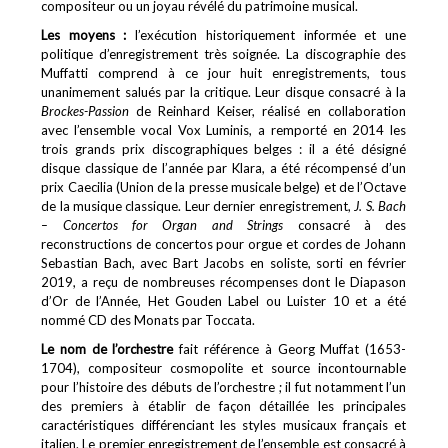
compositeur ou un joyau révélé du patrimoine musical.
Les moyens :
l’exécution historiquement informée et une
politique d’enregistrement très soignée. La discographie des
Muffatti comprend à ce jour huit enregistrements, tous
unanimement salués par la critique. Leur disque consacré à la
Brockes-Passion
de Reinhard Keiser, réalisé en collaboration
avec l’ensemble vocal Vox Luminis, a remporté en 2014 les
trois grands prix discographiques belges : il a été désigné
disque classique de l’année par Klara, a été récompensé d’un
prix Caecilia (Union de la presse musicale belge) et de l’Octave
de la musique classique. Leur dernier enregistrement,
J. S. Bach
– Concertos for Organ and Strings
consacré à des
reconstructions de concertos pour orgue et cordes de Johann
Sebastian Bach, avec Bart Jacobs en soliste, sorti en février
2019, a reçu de nombreuses récompenses dont le Diapason
d’Or de l’Année, Het Gouden Label ou Luister 10 et a été
nommé CD des Monats par Toccata.
Le nom de l’orchestre
fait référence à Georg Muffat (1653-
1704), compositeur cosmopolite et source incontournable
pour l’histoire des débuts de l’orchestre ; il fut notamment l’un
des premiers à établir de façon détaillée les principales
caractéristiques différenciant les styles musicaux français et
italien. Le premier enregistrement de l’ensemble est consacré à