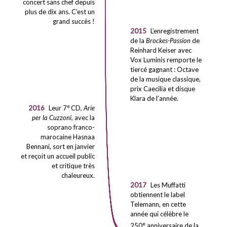
concert sans chef depuis
plus de dix ans. C’est un
grand succès !
2015
L’enregistrement
de la
Brockes-Passion
de
Reinhard Keiser avec
Vox Luminis remporte le
tiercé gagnant : Octave
de la musique classique,
prix Caecilia et disque
Klara de l’année.
e
2016
Leur
7
CD,
Arie
per la Cuzzoni
, avec la
soprano franco-
marocaine Hasnaa
Bennani, sort en janvier
et reçoit un accueil public
et critique très
chaleureux.
2017
Les Muffatti
obtiennent le label
Telemann, en cette
année qui célèbre le
e
250
anniversaire de la