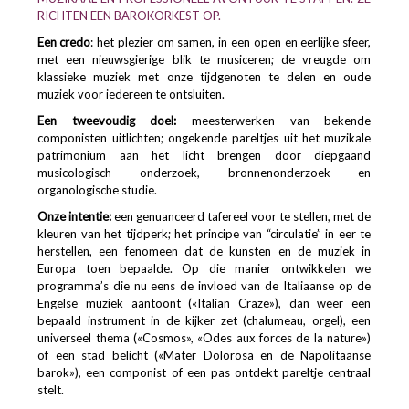
RICHTEN EEN BAROKORKEST OP.
Een credo
: het plezier om samen, in een open en eerlijke sfeer,
met een nieuwsgierige blik te musiceren; de vreugde om
klassieke muziek met onze tijdgenoten te delen en oude
muziek voor iedereen te ontsluiten.
Een tweevoudig doel:
meesterwerken van bekende
componisten uitlichten; ongekende pareltjes uit het muzikale
patrimonium aan het licht brengen door diepgaand
musicologisch onderzoek, bronnenonderzoek en
organologische studie.
Onze intentie:
een genuanceerd tafereel voor te stellen, met de
kleuren van het tijdperk; het principe van “circulatie” in eer te
herstellen, een fenomeen dat de kunsten en de muziek in
Europa toen bepaalde. Op die manier ontwikkelen we
programma’s die nu eens de invloed van de Italiaanse op de
Engelse muziek aantoont («Italian Craze»), dan weer een
bepaald instrument in de kijker zet (chalumeau, orgel), een
universeel thema («Cosmos», «Odes aux forces de la nature»)
of een stad belicht («Mater Dolorosa en de Napolitaanse
barok»), een componist of een pas ontdekt pareltje centraal
stelt.