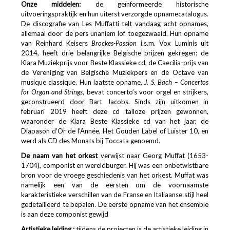
Onze middelen:
de geïnformeerde historische
uitvoeringspraktijk en hun uiterst verzorgde opnamecatalogus.
De discografie van Les Muffatti telt vandaag acht opnames,
allemaal door de pers unaniem lof toegezwaaid. Hun opname
van Reinhard Keisers
Brockes-Passion
i.s.m. Vox Luminis uit
2014, heeft drie belangrijke Belgische prijzen gekregen: de
Klara Muziekprijs voor Beste Klassieke cd, de Caecilia-prijs van
de Vereniging van Belgische Muziekpers en de Octave van
musique classique. Hun laatste opname,
J. S. Bach – Concertos
for Organ and Strings
, bevat concerto’s voor orgel en strijkers,
geconstrueerd door Bart Jacobs. Sinds zijn uitkomen in
februari 2019 heeft deze cd talloze prijzen gewonnen,
waaronder de Klara Beste Klassieke cd van het jaar, de
Diapason d’Or de l’Année, Het Gouden Label of Luister 10, en
werd als CD des Monats bij Toccata genoemd.
De naam van het orkest
verwijst naar Georg Muffat (1653-
1704), componist en wereldburger. Hij was een onbetwistbare
bron voor de vroege geschiedenis van het orkest. Muffat was
namelijk een van de eersten om de voornaamste
karakteristieke verschillen van de Franse en Italiaanse stijl heel
gedetailleerd te bepalen. De eerste opname van het ensemble
is aan deze componist gewijd
Artistieke leiding
:
tijdens de projecten is de artistieke leiding in