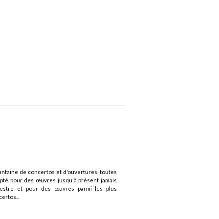
antaine de concertos et d'ouvertures, toutes
opté pour des œuvres jusqu'à présent jamais
estre et pour des œuvres parmi les plus
ertos...