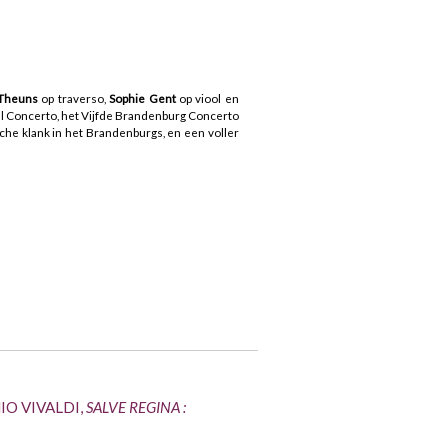
 Theuns
op traverso,
Sophie Gent
op viool en
pel Concerto, het Vijfde Brandenburg Concerto
sche klank in het Brandenburgs, en een voller
O VIVALDI,
SALVE REGINA :