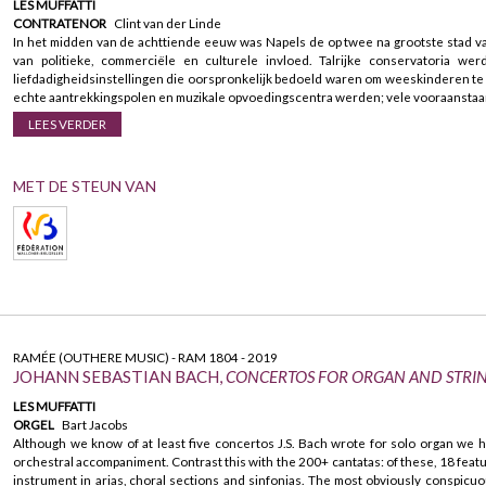
LES MUFFATTI
CONTRATENOR
Clint van der Linde
In het midden van de achttiende eeuw was Napels de op twee na grootste stad va
van politieke, commerciële en culturele invloed. Talrijke conservatoria we
liefdadigheidsinstellingen die oorspronkelijk bedoeld waren om weeskinderen te
echte aantrekkingspolen en muzikale opvoedingscentra werden; vele vooraanstaa
LEES VERDER
MET DE STEUN VAN
RAMÉE (OUTHERE MUSIC) - RAM 1804 - 2019
JOHANN SEBASTIAN BACH,
CONCERTOS FOR ORGAN AND STRI
LES MUFFATTI
ORGEL
Bart Jacobs
Although we know of at least five concertos J.S. Bach wrote for solo organ we 
orchestral accompaniment. Contrast this with the 200+ cantatas: of these, 18 featu
instrument in arias, choral sections and sinfonias. The most obviously conspicu