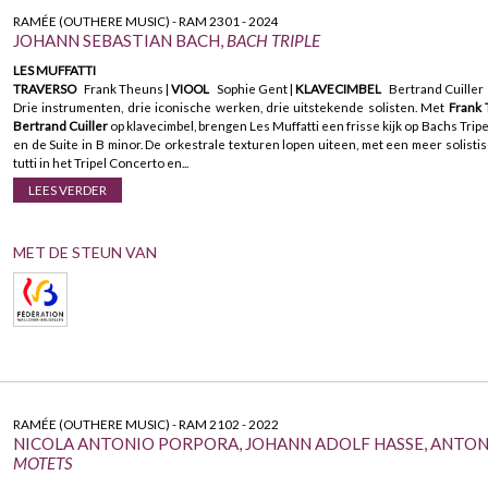
RAMÉE (OUTHERE MUSIC) - RAM 2301 - 2024
JOHANN SEBASTIAN BACH,
BACH TRIPLE
LES MUFFATTI
TRAVERSO
Frank Theuns |
VIOOL
Sophie Gent |
KLAVECIMBEL
Bertrand Cuiller
Drie instrumenten, drie iconische werken, drie uitstekende solisten. Met
Frank
Bertrand Cuiller
op klavecimbel, brengen Les Muffatti een frisse kijk op Bachs Tri
en de Suite in B minor. De orkestrale texturen lopen uiteen, met een meer solisti
tutti in het Tripel Concerto en...
LEES VERDER
MET DE STEUN VAN
RAMÉE (OUTHERE MUSIC) - RAM 2102 - 2022
NICOLA ANTONIO PORPORA, JOHANN ADOLF HASSE, ANTONI
MOTETS