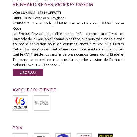
REINHARD KEISER,
BROCKES-PASSION
VOX LUMINIS - LES MUFFATTI
DIRECTION
Peter Van Heyghen
SOPRANO
Zsuzsi Tóth |
TÉNOR
Jan Van Elsacker |
BASSE
Peter
Kooij
La
Brockes-Passion
peut être considérée comme l’archétype de
l’oratorio de la Passion allemand. À ce titre, elle servit de modèle et de
source d’inspiration pour de célèbres chefs-d'œuvre plus tardifs.
Cette
Brockes-Passion
jouit d’une popularité ininterrompue durant
tout le XVIII
siècle : pas moins de onze compositeurs, dont Händel et
e
Telemann, la mirent en musique. La superbe version de Reinhard
Keiser (1674-1739) est non...
LIRE PLUS
AVEC LE SOUTIEN DE
PRIX