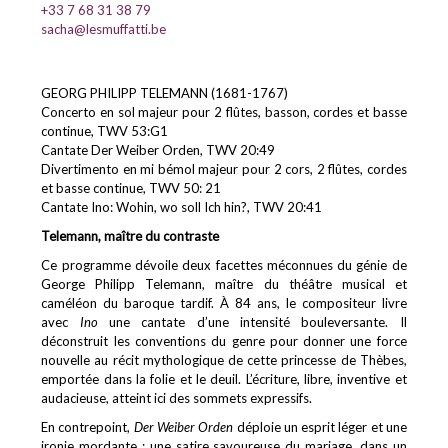
+33 7 68 31 38 79
sacha@lesmuffatti.be
GEORG PHILIPP TELEMANN (1681-1767)
Concerto en sol majeur pour 2 flûtes, basson, cordes et basse
continue, TWV 53:G1
Cantate Der Weiber Orden, TWV 20:49
Divertimento en mi bémol majeur pour 2 cors, 2 flûtes, cordes
et basse continue, TWV 50: 21
Cantate Ino: Wohin, wo soll Ich hin?, TWV 20:41
Telemann, maître du contraste
Ce programme dévoile deux facettes méconnues du génie de
George Philipp Telemann, maître du théâtre musical et
caméléon du baroque tardif. À 84 ans, le compositeur livre
avec
Ino
une cantate d’une intensité bouleversante. Il
déconstruit les conventions du genre pour donner une force
nouvelle au récit mythologique de cette princesse de Thèbes,
emportée dans la folie et le deuil. L’écriture, libre, inventive et
audacieuse, atteint ici des sommets expressifs.
En contrepoint,
Der Weiber Orden
déploie un esprit léger et une
ironie mordante : une satire savoureuse du mariage, dans un